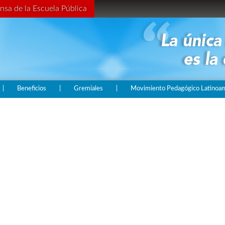
nsa de la Escuela Pública
|
Beneficios
|
Gremiales
|
Movimiento Pedagógico Latinoame