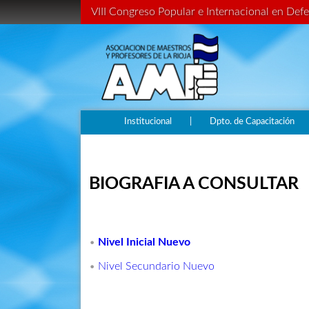
VIII Congreso Popular e Internacional en Defe
Institucional
|
Dpto. de Capacitación
BIOGRAFIA A CONSULTAR
•
Nivel Inicial Nuevo
•
Nivel Secundario Nuevo