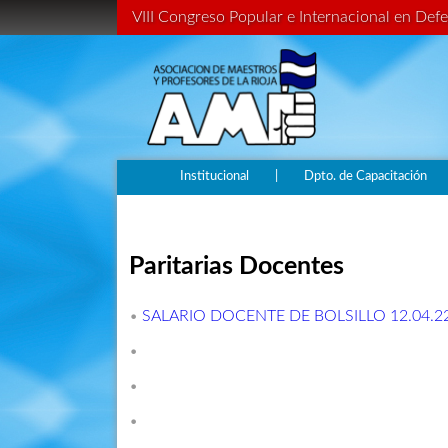
VIII Congreso Popular e Internacional en Defe
Institucional
|
Dpto. de Capacitación
Paritarias Docentes
•
SALARIO DOCENTE DE BOLSILLO 12.04.2
•
•
•