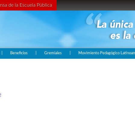
nsa de la Escuela Pública
|
Beneficios
|
Gremiales
|
Movimiento Pedagógico Latinoame
2