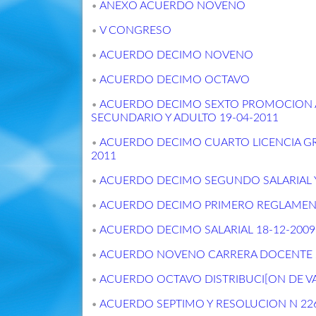
•
ANEXO ACUERDO NOVENO
•
V CONGRESO
•
ACUERDO DECIMO NOVENO
•
ACUERDO DECIMO OCTAVO
•
ACUERDO DECIMO SEXTO PROMOCION AU
SECUNDARIO Y ADULTO 19-04-2011
•
ACUERDO DECIMO CUARTO LICENCIA GRE
2011
•
ACUERDO DECIMO SEGUNDO SALARIAL Y
•
ACUERDO DECIMO PRIMERO REGLAMEN
•
ACUERDO DECIMO SALARIAL 18-12-2009
•
ACUERDO NOVENO CARRERA DOCENTE 2
•
ACUERDO OCTAVO DISTRIBUCI[ON DE VA
•
ACUERDO SEPTIMO Y RESOLUCION N 22