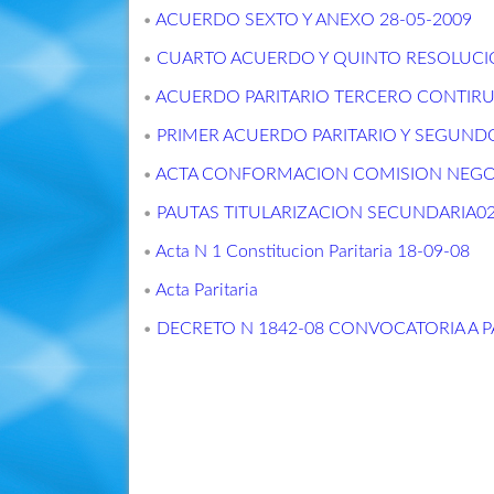
•
ACUERDO SEXTO Y ANEXO 28-05-2009
•
CUARTO ACUERDO Y QUINTO RESOLUCION
•
ACUERDO PARITARIO TERCERO CONTIRUB
•
PRIMER ACUERDO PARITARIO Y SEGUNDO
•
ACTA CONFORMACION COMISION NEGOC
•
PAUTAS TITULARIZACION SECUNDARIA02
•
Acta N 1 Constitucion Paritaria 18-09-08
•
Acta Paritaria
•
DECRETO N 1842-08 CONVOCATORIA A P