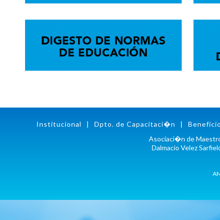
Institucional
|
Dpto. de Capacitaci�n
|
Benefici
Asociaci�n de Maestro
Dalmacio Velez Sarfiel
AM